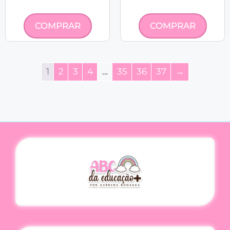
COMPRAR
COMPRAR
1
2
3
4
…
35
36
37
→