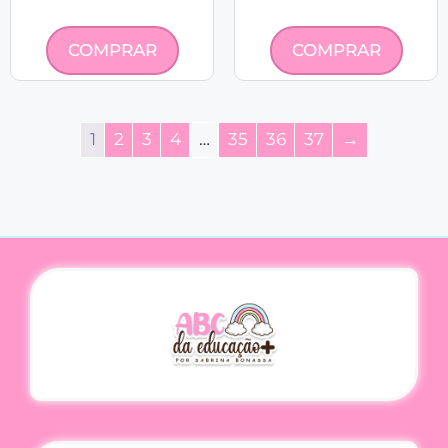
COMPRAR
COMPRAR
1
2
3
4
…
35
36
37
→