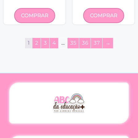
COMPRAR
COMPRAR
1
2
3
4
…
35
36
37
→