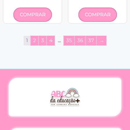
COMPRAR
COMPRAR
1
2
3
4
…
35
36
37
→