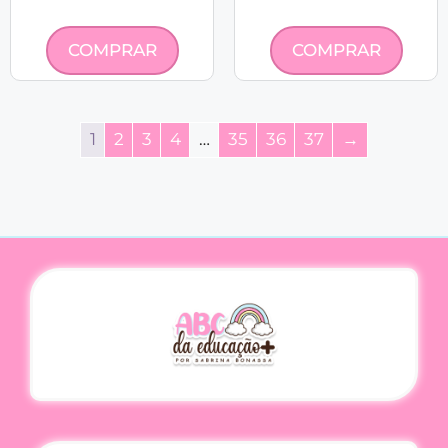
COMPRAR
COMPRAR
1
2
3
4
…
35
36
37
→