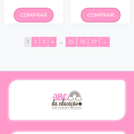
COMPRAR
COMPRAR
1
2
3
4
…
35
36
37
→