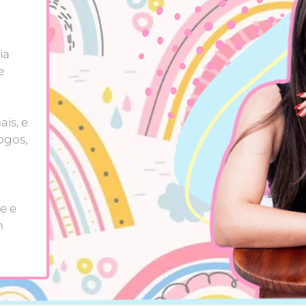
ia
e
is, e
ogos,
e e
m