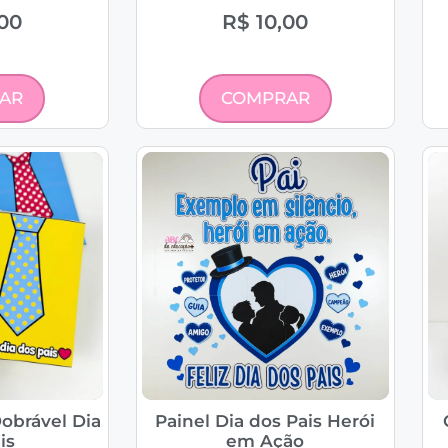
00
R$
10,00
AR
COMPRAR
obrável Dia
Painel Dia dos Pais Herói
is
em Ação