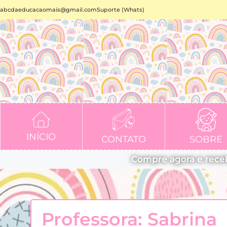
abcdaeducacaomais@gmail.com
Suporte (Whats)
INÍCIO
CONTATO
SOBRE
Compre agora e rece
Professora: Sabrina