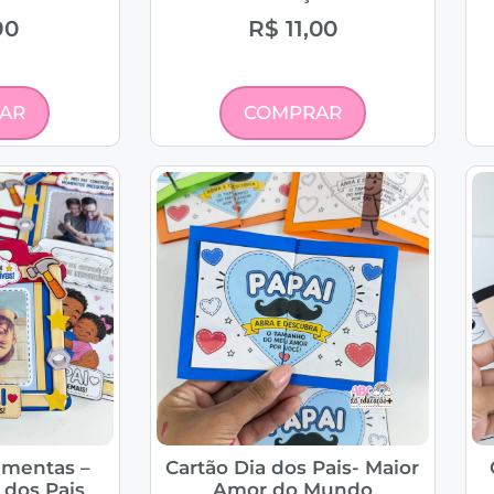
90
R$
11,00
AR
COMPRAR
amentas –
Cartão Dia dos Pais- Maior
 dos Pais
Amor do Mundo