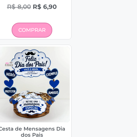
R$
8,00
R$
6,90
COMPRAR
Cesta de Mensagens Dia
dos Pais