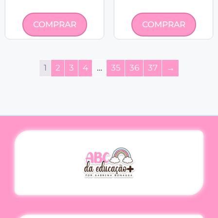
COMPRAR
COMPRAR
1
2
3
4
…
35
36
37
→