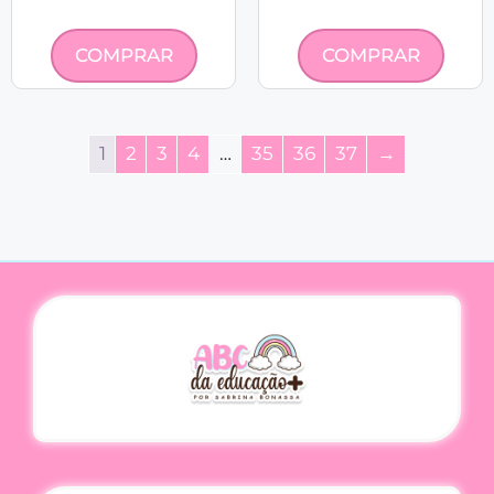
COMPRAR
COMPRAR
1
2
3
4
…
35
36
37
→