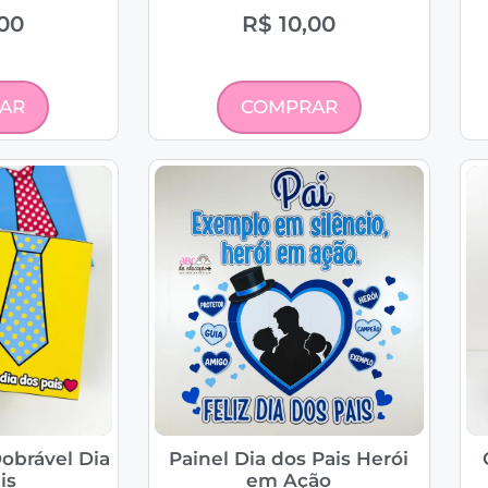
00
R$
10,00
AR
COMPRAR
obrável Dia
Painel Dia dos Pais Herói
is
em Ação