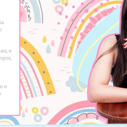
ia
e
is, e
ogos,
e e
m