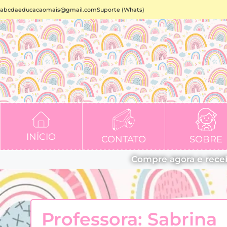
abcdaeducacaomais@gmail.com
Suporte (Whats)
INÍCIO
CONTATO
SOBRE
Compre agora e rece
Professora: Sabrina