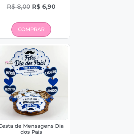
R$
8,00
R$
6,90
COMPRAR
Cesta de Mensagens Dia
dos Pais