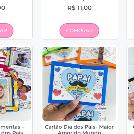
90
R$
11,00
AR
COMPRAR
amentas –
Cartão Dia dos Pais- Maior
 dos Pais
Amor do Mundo