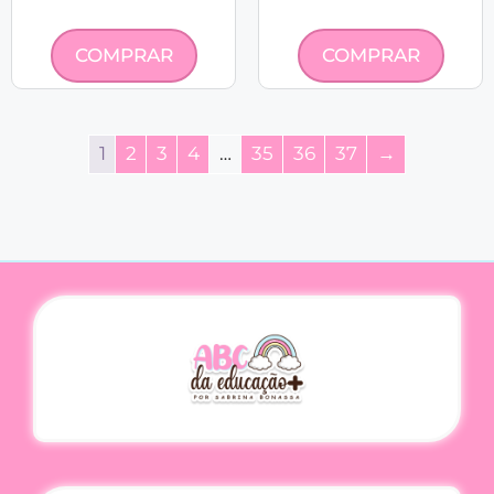
COMPRAR
COMPRAR
1
2
3
4
…
35
36
37
→