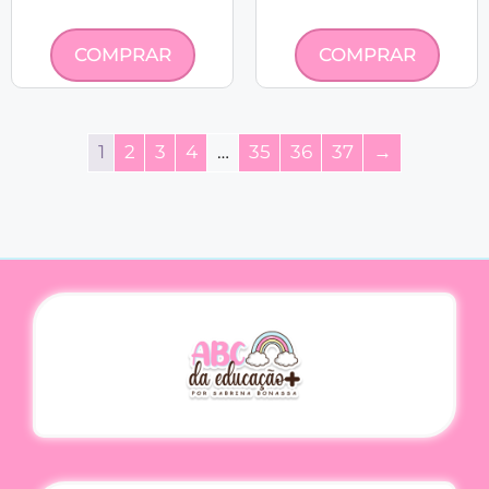
COMPRAR
COMPRAR
1
2
3
4
…
35
36
37
→