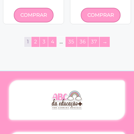
COMPRAR
COMPRAR
1
2
3
4
…
35
36
37
→