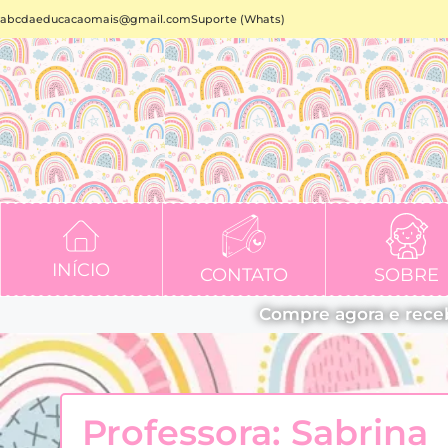
abcdaeducacaomais@gmail.com
Suporte (Whats)
INÍCIO
CONTATO
SOBRE
Compre agora e rece
Professora: Sabrina