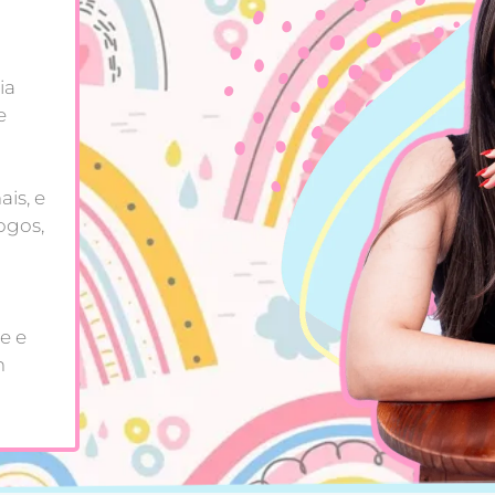
ia
e
is, e
ogos,
e e
m