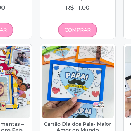
90
R$
11,00
AR
COMPRAR
amentas –
Cartão Dia dos Pais- Maior
 dos Pais
Amor do Mundo