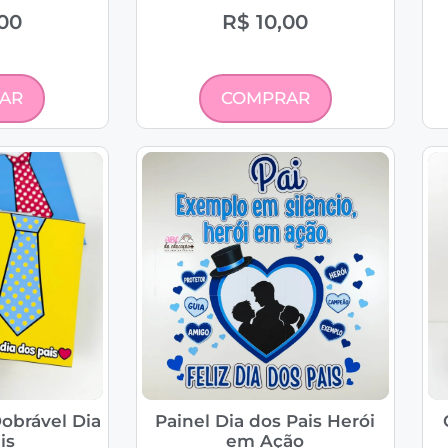
00
R$
10,00
AR
COMPRAR
obrável Dia
Painel Dia dos Pais Herói
is
em Ação