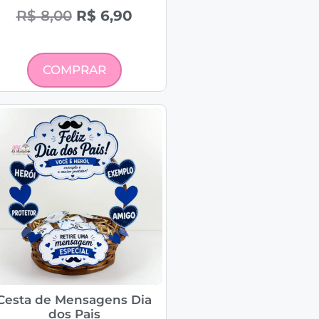
R$
8,00
R$
6,90
COMPRAR
Cesta de Mensagens Dia
dos Pais