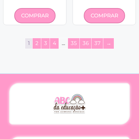
COMPRAR
COMPRAR
1
2
3
4
…
35
36
37
→