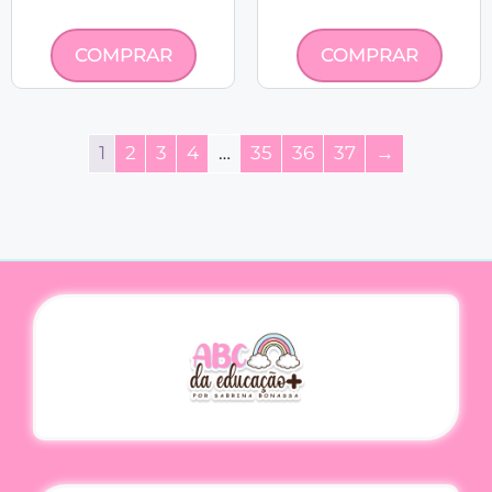
COMPRAR
COMPRAR
1
2
3
4
…
35
36
37
→