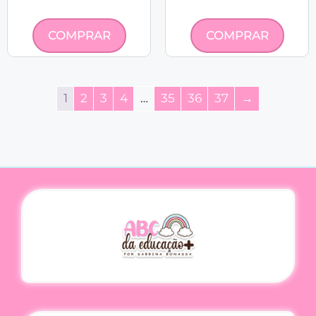
COMPRAR
COMPRAR
1
2
3
4
…
35
36
37
→