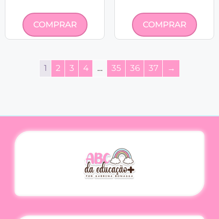
COMPRAR
COMPRAR
1
2
3
4
…
35
36
37
→