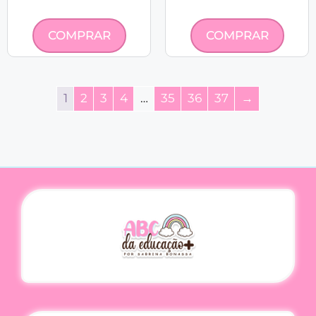
COMPRAR
COMPRAR
1
2
3
4
…
35
36
37
→