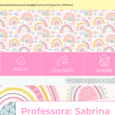
abcdaeducacaomais@gmail.com
Suporte (Whats)
INÍCIO
CONTATO
SOBRE
Compre agora e rece
Professora: Sabrina