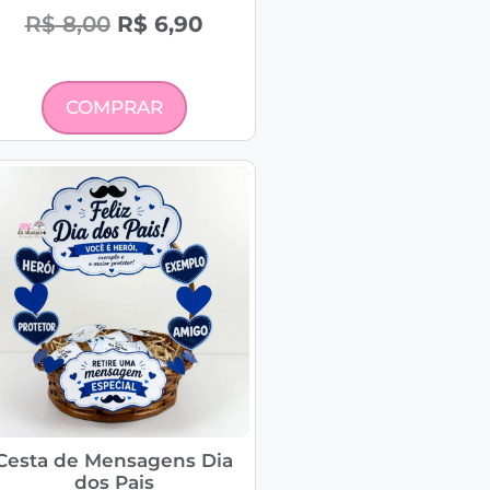
R$
8,00
R$
6,90
COMPRAR
Cesta de Mensagens Dia
dos Pais