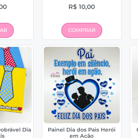
00
R$
10,00
AR
COMPRAR
obrável Dia
Painel Dia dos Pais Herói
is
em Ação