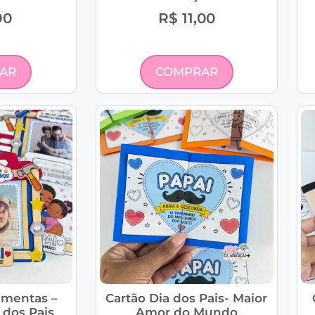
90
R$
11,00
AR
COMPRAR
amentas –
Cartão Dia dos Pais- Maior
 dos Pais
Amor do Mundo