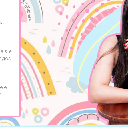
ia
e
is, e
ogos,
e e
m