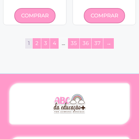
COMPRAR
COMPRAR
1
2
3
4
…
35
36
37
→