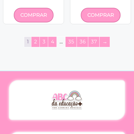
COMPRAR
COMPRAR
1
2
3
4
…
35
36
37
→