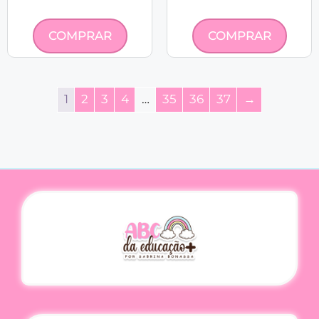
COMPRAR
COMPRAR
1
2
3
4
…
35
36
37
→