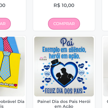
00
R$
10,00
AR
COMPRAR
obrável Dia
Painel Dia dos Pais Herói
is
em Ação