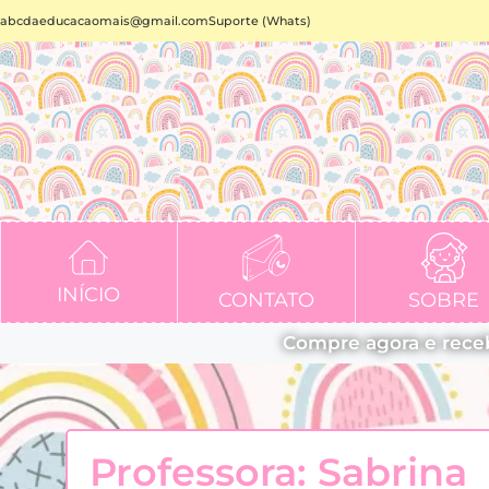
abcdaeducacaomais@gmail.com
Suporte (Whats)
INÍCIO
CONTATO
SOBRE
Compre agora e rece
Professora: Sabrina