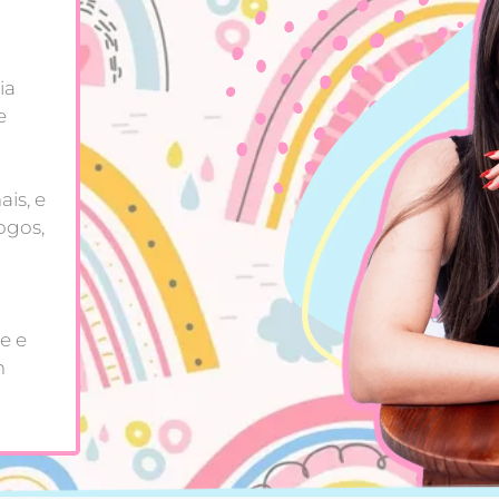
ia
e
is, e
ogos,
e e
m