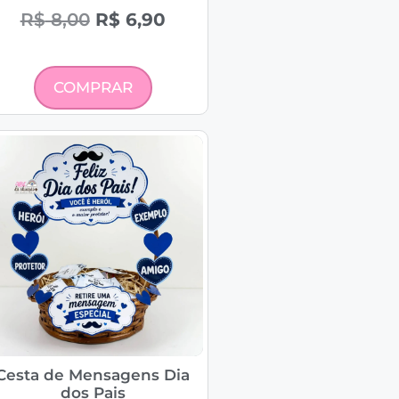
R$
8,00
R$
6,90
COMPRAR
Cesta de Mensagens Dia
dos Pais