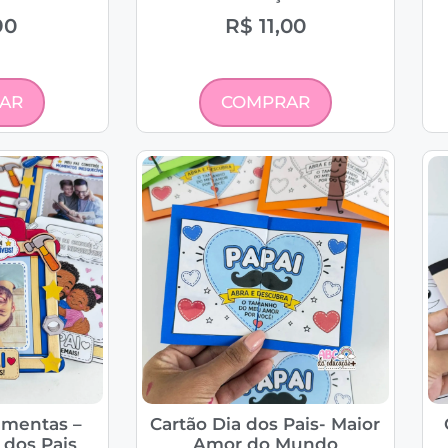
90
R$
11,00
AR
COMPRAR
amentas –
Cartão Dia dos Pais- Maior
 dos Pais
Amor do Mundo