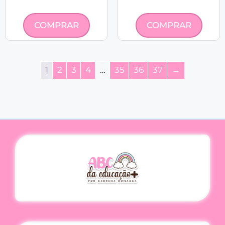
COMPRAR
COMPRAR
1
2
3
4
…
35
36
37
→