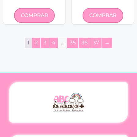
COMPRAR
COMPRAR
1
2
3
4
…
35
36
37
→