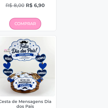
R$
8,00
R$
6,90
COMPRAR
Cesta de Mensagens Dia
dos Pais