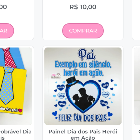
00
R$
10,00
AR
COMPRAR
obrável Dia
Painel Dia dos Pais Herói
is
em Ação