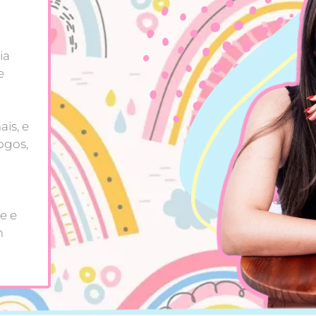
ia
e
is, e
ogos,
e e
m