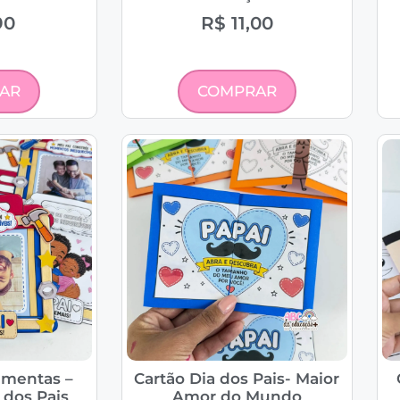
90
R$
11,00
AR
COMPRAR
amentas –
Cartão Dia dos Pais- Maior
 dos Pais
Amor do Mundo