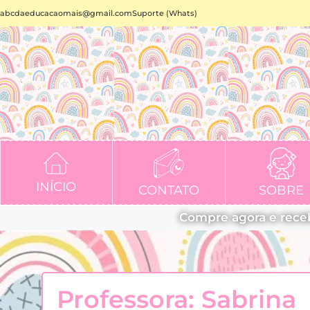
abcdaeducacaomais@gmail.com
Suporte (Whats)
INÍCIO
CONTATO
SOBRE
Compre agora e rece
Professora: Sabrina