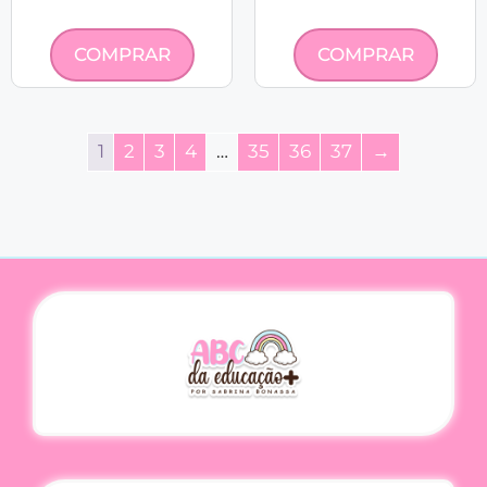
COMPRAR
COMPRAR
1
2
3
4
…
35
36
37
→