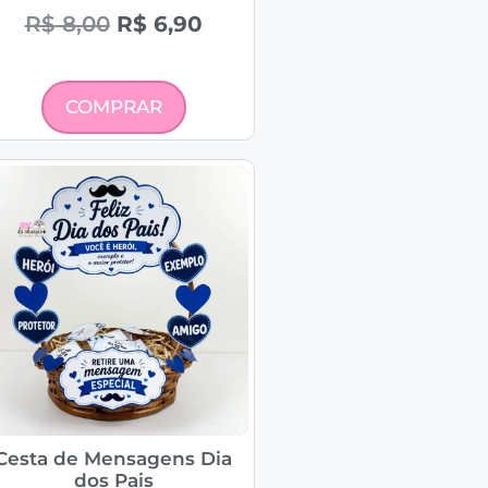
R$
8,00
R$
6,90
COMPRAR
Cesta de Mensagens Dia
dos Pais