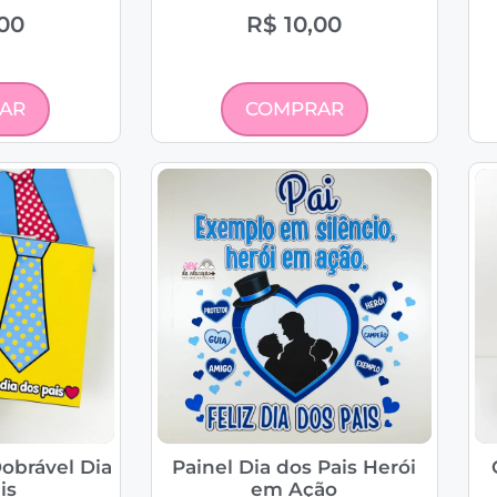
00
R$
10,00
AR
COMPRAR
obrável Dia
Painel Dia dos Pais Herói
is
em Ação