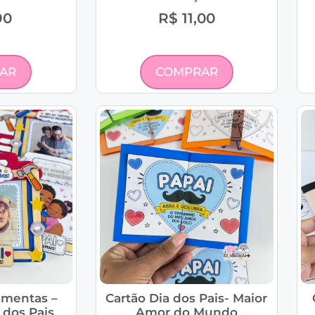
90
R$
11,00
AR
COMPRAR
amentas –
Cartão Dia dos Pais- Maior
 dos Pais
Amor do Mundo