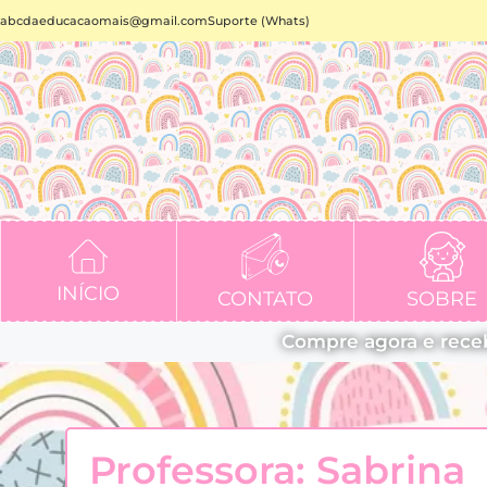
abcdaeducacaomais@gmail.com
Suporte (Whats)
INÍCIO
CONTATO
SOBRE
Compre agora e rece
Professora: Sabrina