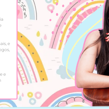
ia
e
is, e
ogos,
e e
m