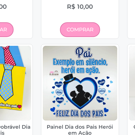
00
R$
10,00
AR
COMPRAR
obrável Dia
Painel Dia dos Pais Herói
is
em Ação