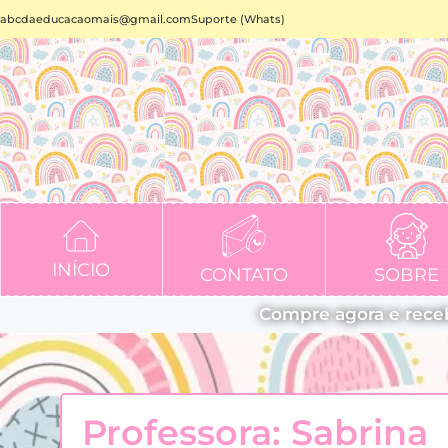
abcdaeducacaomais@gmail.com
Suporte (Whats)
INÍCIO
CONTATO
SOBRE
Compre agora e rece
Professora: Sabrina