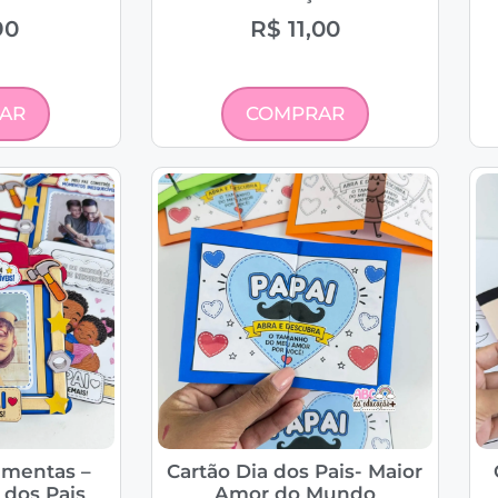
90
R$
11,00
AR
COMPRAR
amentas –
Cartão Dia dos Pais- Maior
 dos Pais
Amor do Mundo