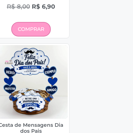
R$
8,00
R$
6,90
COMPRAR
Cesta de Mensagens Dia
dos Pais