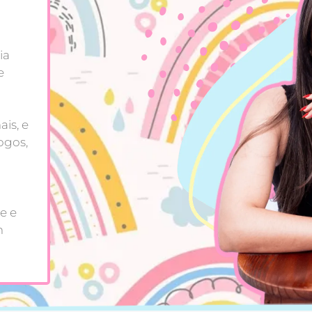
ia
e
is, e
ogos,
e e
m