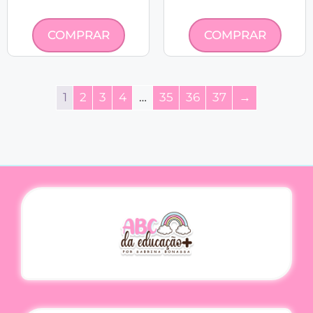
COMPRAR
COMPRAR
1
2
3
4
…
35
36
37
→