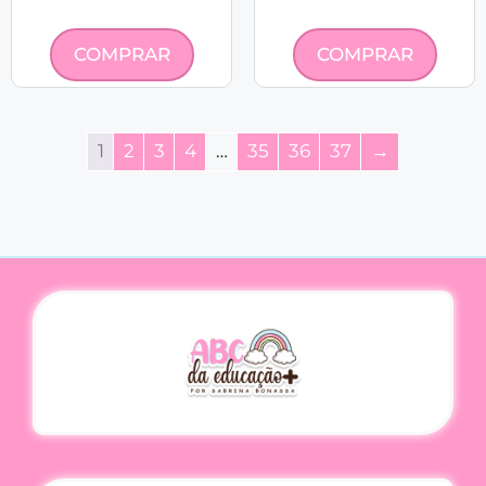
COMPRAR
COMPRAR
1
2
3
4
…
35
36
37
→