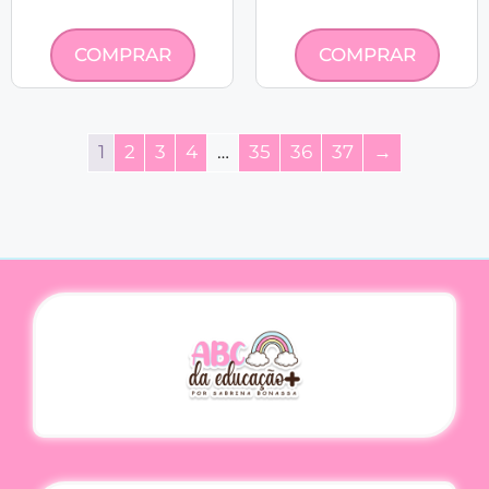
COMPRAR
COMPRAR
1
2
3
4
…
35
36
37
→