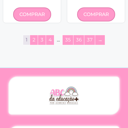
COMPRAR
COMPRAR
1
2
3
4
…
35
36
37
→