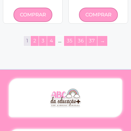
COMPRAR
COMPRAR
1
2
3
4
…
35
36
37
→