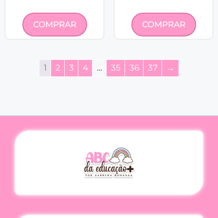
COMPRAR
COMPRAR
1
2
3
4
…
35
36
37
→