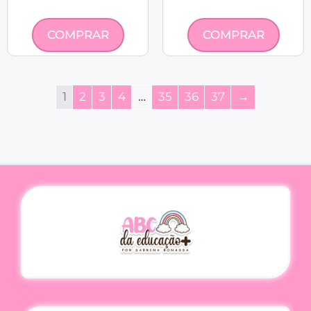
COMPRAR
COMPRAR
1
2
3
4
…
35
36
37
→