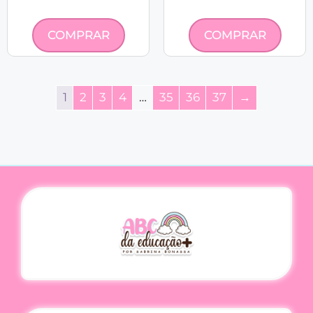
COMPRAR
COMPRAR
1
2
3
4
…
35
36
37
→