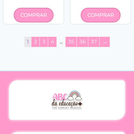
COMPRAR
COMPRAR
1
2
3
4
…
35
36
37
→