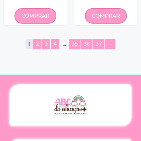
COMPRAR
COMPRAR
1
2
3
4
…
35
36
37
→