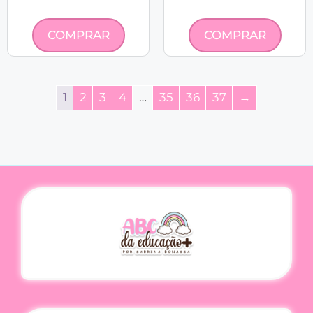
COMPRAR
COMPRAR
1
2
3
4
…
35
36
37
→