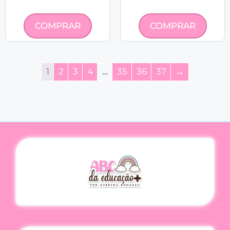
COMPRAR
COMPRAR
1
2
3
4
…
35
36
37
→