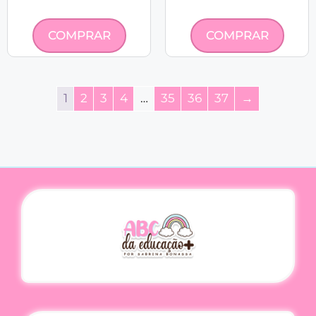
COMPRAR
COMPRAR
1
2
3
4
…
35
36
37
→