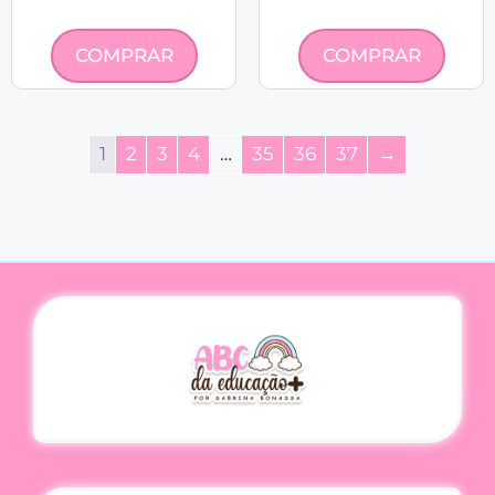
COMPRAR
COMPRAR
1
2
3
4
…
35
36
37
→