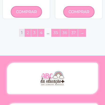
COMPRAR
COMPRAR
1
2
3
4
…
35
36
37
→