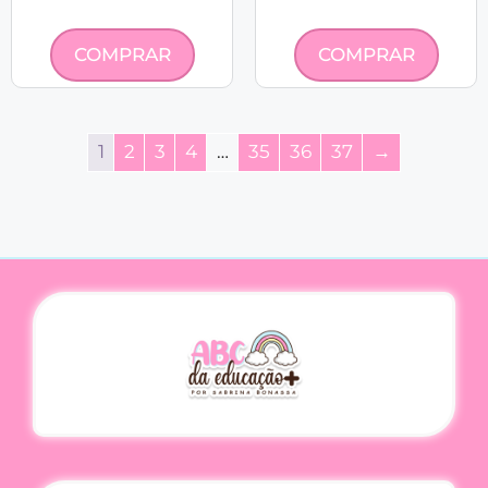
COMPRAR
COMPRAR
1
2
3
4
…
35
36
37
→