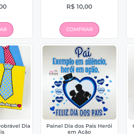
00
R$
10,00
AR
COMPRAR
obrável Dia
Painel Dia dos Pais Herói
is
em Ação