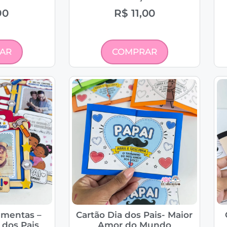
90
R$
11,00
AR
COMPRAR
amentas –
Cartão Dia dos Pais- Maior
 dos Pais
Amor do Mundo