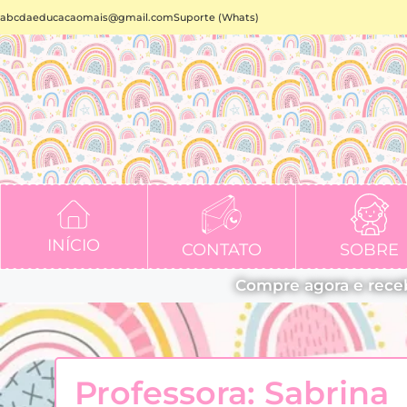
abcdaeducacaomais@gmail.com
Suporte (Whats)
INÍCIO
CONTATO
SOBRE
Compre agora e rece
Professora: Sabrina