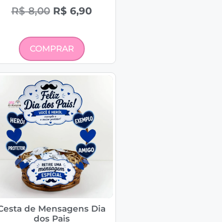
R$
8,00
R$
6,90
COMPRAR
Cesta de Mensagens Dia
dos Pais