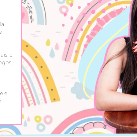
ia
e
is, e
ogos,
e e
m