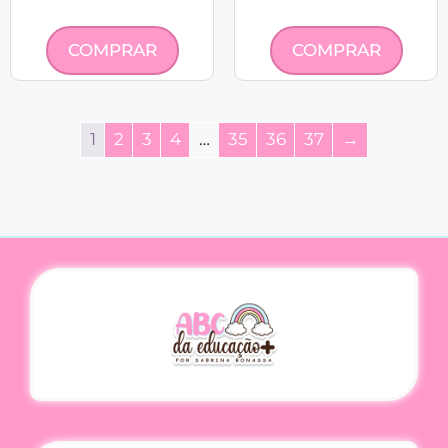
COMPRAR
COMPRAR
1
2
3
4
…
35
36
37
→