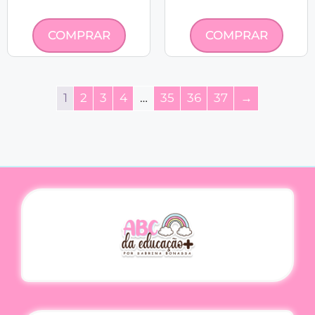
COMPRAR
COMPRAR
1
2
3
4
…
35
36
37
→