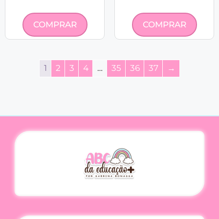
COMPRAR
COMPRAR
1
2
3
4
…
35
36
37
→